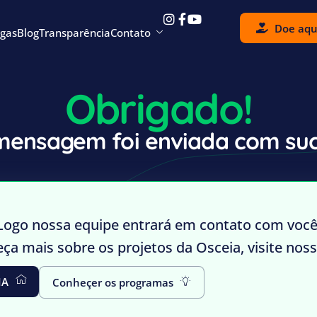
Doe aqu
gas
Blog
Transparência
Contato
Obrigado!
mensagem foi enviada com suc
Logo nossa equipe entrará em contato com você
ça mais sobre os projetos da Osceia, visite nosso
IA
Conheçer os programas