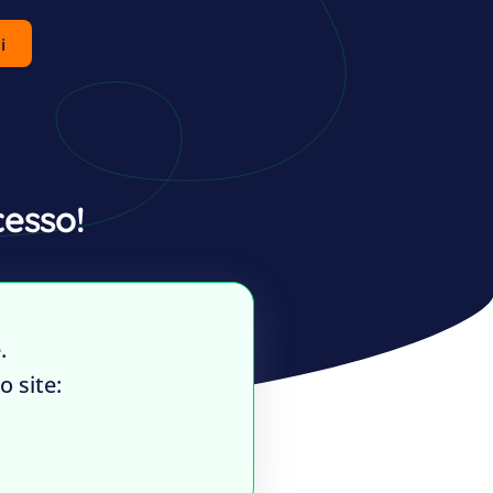
i
esso!
.
 site: