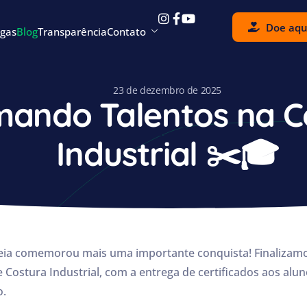
Doe aqu
gas
Blog
Transparência
Contato
23 de dezembro de 2025
mando Talentos na C
Industrial ✂️🎓
eia comemorou mais uma importante conquista! Finalizam
ostura Industrial, com a entrega de certificados aos alu
o.