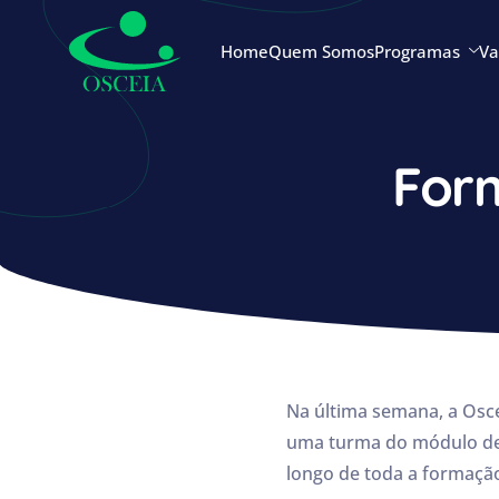
Home
Quem Somos
Programas
Va
For
Na última semana, a Osc
uma turma do módulo de C
longo de toda a formaçã