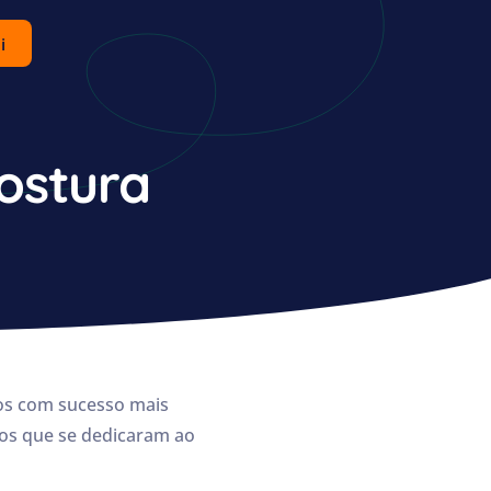
i
ostura
os com sucesso mais
nos que se dedicaram ao