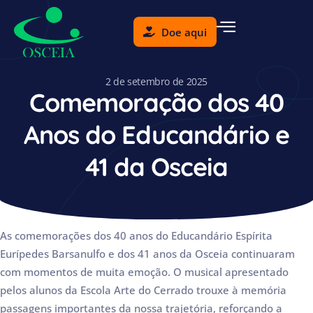
Doe aqui
2 de setembro de 2025
Comemoração dos 40
Anos do Educandário e
41 da Osceia
As comemorações dos 40 anos do Educandário Espírita
Eurípedes Barsanulfo e dos 41 anos da Osceia continuaram
com momentos de muita emoção. O musical apresentado
pelos alunos da Escola Arte do Cerrado trouxe à memória
passagens importantes da nossa trajetória, reforçando a