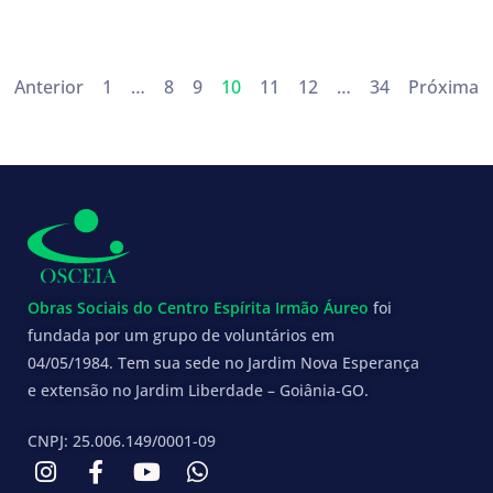
Anterior
1
…
8
9
10
11
12
…
34
Próxima
Obras Sociais do Centro Espírita Irmão Áureo
foi
fundada por um grupo de voluntários em
04/05/1984. Tem sua sede no Jardim Nova Esperança
e extensão no Jardim Liberdade – Goiânia-GO.
CNPJ: 25.006.149/0001-09