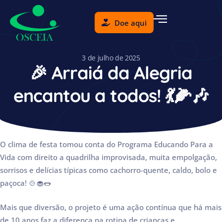
Doe aqui
3 de julho de 2025
🎉 Arraiá da Alegria
encantou a todos! 💃🌽🎶
O clima de festa tomou conta do Programa Educando Para a
Vida com direito a quadrilha improvisada, muita empolgação,
sorrisos e delícias típicas como cachorro-quente, caldo, bolo e
paçoca! 🍲🧁🌭
Mais que diversão, o projeto é uma ação contínua que há mais
de 10 anos faz a diferença na rotina de crianças e