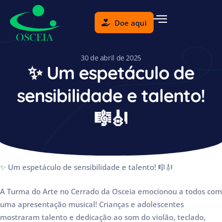
Doe aqui
30 de abril de 2025
✨ Um espetáculo de
sensibilidade e talento!
🎼🎻
✨ Um espetáculo de sensibilidade e talento! 🎼🎻
A Turma do Arte no Cerrado da Osceia emocionou a todos com
uma apresentação musical! Crianças e adolescentes
mostraram talento e dedicação ao som do violão, teclado,